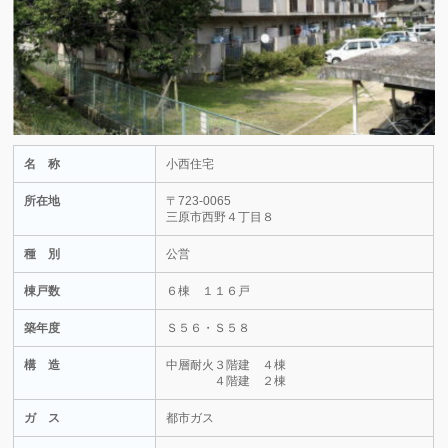
名 称
小西住宅
所在地
〒723-0065
三原市西野４丁目８
種 別
公営
棟戸数
６棟 １１６戸
築年度
Ｓ５６・Ｓ５８
構 造
中層耐火３階建 ４棟
４階建 ２棟
ガ ス
都市ガス