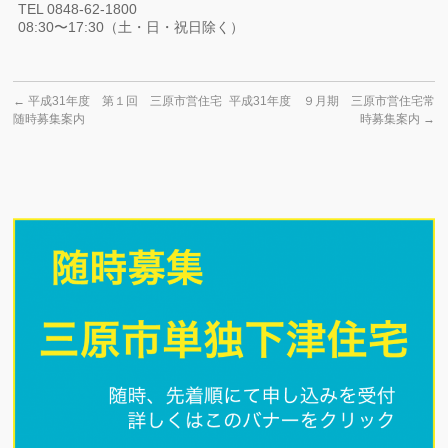
TEL 0848-62-1800
08:30〜17:30（土・日・祝日除く）
←
平成31年度 第１回 三原市営住宅
平成31年度 ９月期 三原市営住宅常
随時募集案内
時募集案内
→