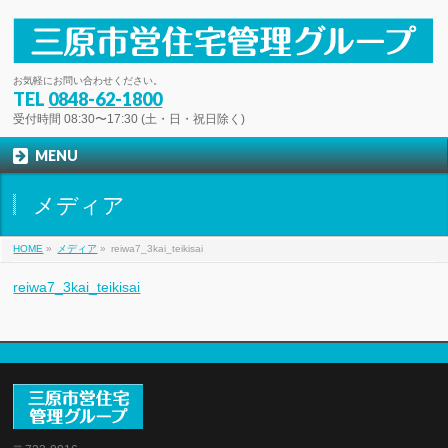
お気軽にお問い合わせください。
TEL
0848-62-1800
受付時間 08:30〜17:30 (土・日・祝日除く)
MENU
メディア
HOME
»
メディア
»
reiwa7_3kai_teikisai
reiwa7_3kai_teikisai